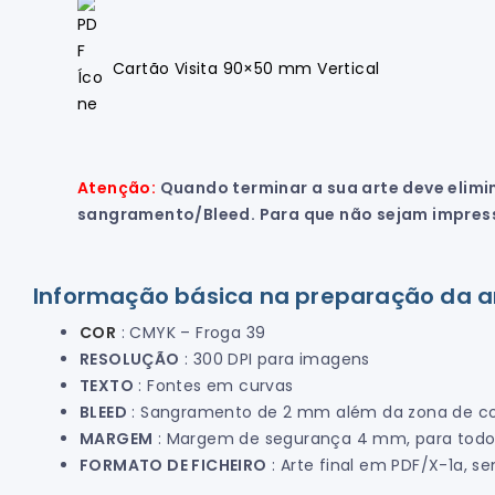
Cartão Visita 90×50 mm Vertical
Atenção:
Quando terminar a sua arte deve elimin
sangramento/Bleed. Para que não sejam impress
Informação básica na preparação da ar
COR
: CMYK – Froga 39
RESOLUÇÃO
: 300 DPI para imagens
TEXTO
: Fontes em curvas
BLEED
: Sangramento de 2 mm além da zona de cort
MARGEM
: Margem de segurança 4 mm, para todos
FORMATO DE FICHEIRO
: Arte final em PDF/X-1a, 