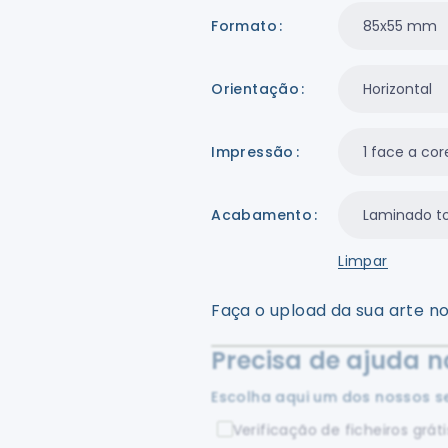
Formato
Orientação
Impressão
Acabamento
Limpar
Faça o upload da sua arte no
Precisa de ajuda n
Escolha aqui um dos nossos se
Verificação de ficheiros gráti