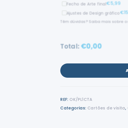
€
5,99
Fecho de Arte final
€
1
Ajustes de Design gráfico
Têm dúvidas? Saiba mais sobre os
€
0,00
Total:
REF:
OK/PL1CTA
Categorias:
Cartões de visita
,