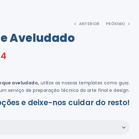
ANTERIOR
PRÓXIMO
ue Aveludado
A partir
A partir
€
€
66,39
62,78
de
de
14
toque aveludado,
utilize as nossas templates como guia.
 serviço de preparação técnica da arte final e design.
ções e deixe-nos cuidar do resto!