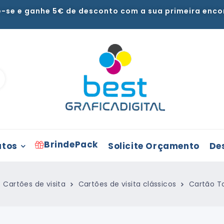
e-se e ganhe 5€ de desconto com a sua primeira enc
BrindePack
utos
Solicite Orçamento
De
Cartões de visita
Cartões de visita clássicos
Cartão T