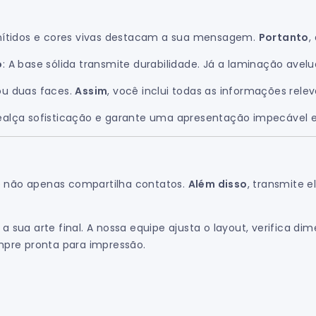
 nítidos e cores vivas destacam a sua mensagem.
Portanto
,
o
: A base sólida transmite durabilidade. Já a laminação ave
ou duas faces.
Assim
, você inclui todas as informações rele
ealça sofisticação e garante uma apresentação impecável e
ê não apenas compartilha contatos.
Além disso
, transmite e
sua arte final. A nossa equipe ajusta o layout, verifica d
mpre pronta para impressão.