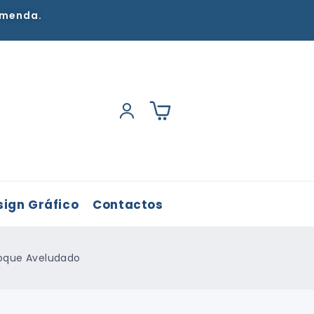
omenda.
sign Gráfico
Contactos
oque Aveludado