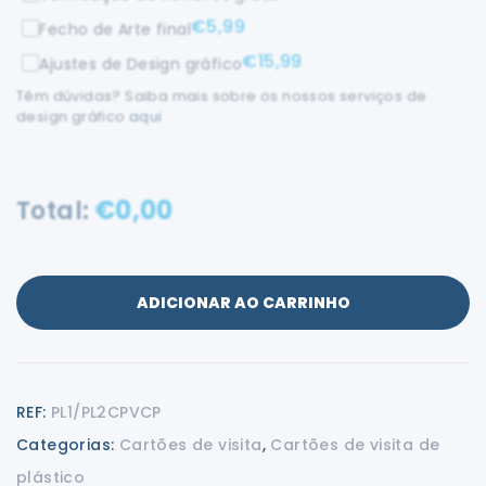
€
5,99
Fecho de Arte final
€
15,99
Ajustes de Design gráfico
Têm dúvidas? Saiba mais sobre os nossos serviços de
design gráfico
aqui
€
0,00
Total:
ADICIONAR AO CARRINHO
REF:
PL1/PL2CPVCP
Categorias:
Cartões de visita
,
Cartões de visita de
plástico